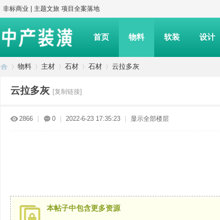
非标商业 | 主题文旅 项目全案落地
首页
物料
软装
设计
物料
主材
石材
石材
云拉多灰
云拉多灰
[复制链接]
中
»
›
›
›
›
2866
|
0
|
2022-6-23 17:35:23
|
显示全部楼层
产
本帖子中包含更多资源